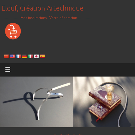
Elduf, Création Artechnique
.................. Mes inspirations - Votre décoration ..................