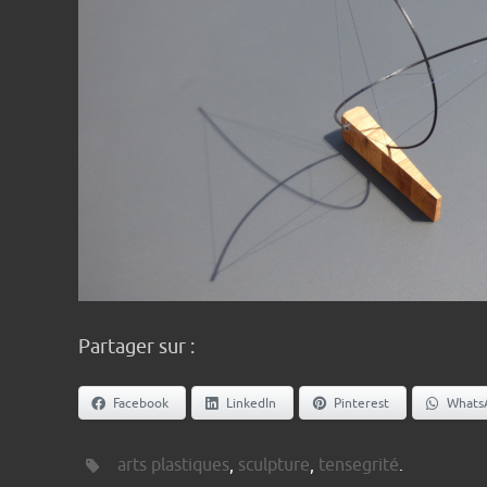
Partager sur :
Facebook
LinkedIn
Pinterest
Whats
arts plastiques
,
sculpture
,
tensegrité
.