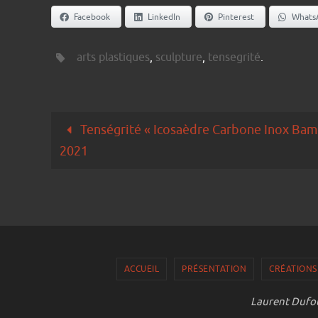
Facebook
LinkedIn
Pinterest
Whats
arts plastiques
,
sculpture
,
tensegrité
.
Tenségrité « Icosaèdre Carbone Inox Bamb
2021
ACCUEIL
PRÉSENTATION
CRÉATIONS
Laurent Dufou