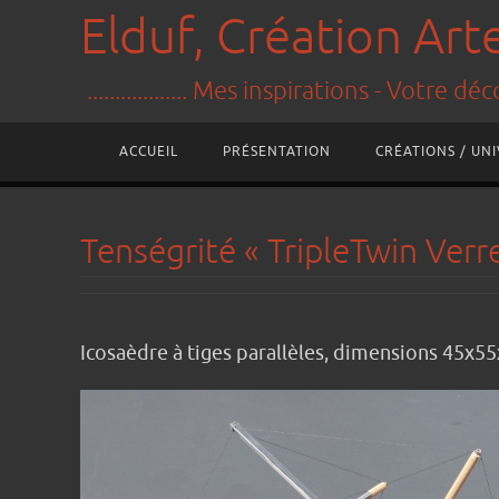
Elduf, Création Ar
.................. Mes inspirations - Votre décora
ACCUEIL
PRÉSENTATION
CRÉATIONS / UN
Tenségrité « TripleTwin Verr
Icosaèdre à tiges parallèles, dimensions 45x5