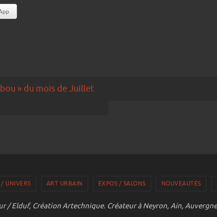
App
ou » du mois de Juillet
 / UNIVERS
ART URBAIN
EXPOS / SALONS
NOUVEAUTÉS
r / Elduf, Création Artechnique. Créateur à Neyron, Ain, Auvergn