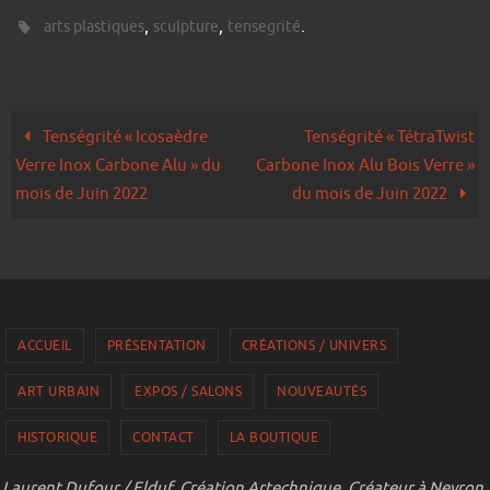
,
,
.
arts plastiques
sculpture
tensegrité
Tenségrité « Icosaèdre
Tenségrité « TétraTwist
Verre Inox Carbone Alu » du
Carbone Inox Alu Bois Verre »
mois de Juin 2022
du mois de Juin 2022
ACCUEIL
PRÉSENTATION
CRÉATIONS / UNIVERS
ART URBAIN
EXPOS / SALONS
NOUVEAUTÉS
HISTORIQUE
CONTACT
LA BOUTIQUE
Laurent Dufour / Elduf, Création Artechnique. Créateur à Neyron,