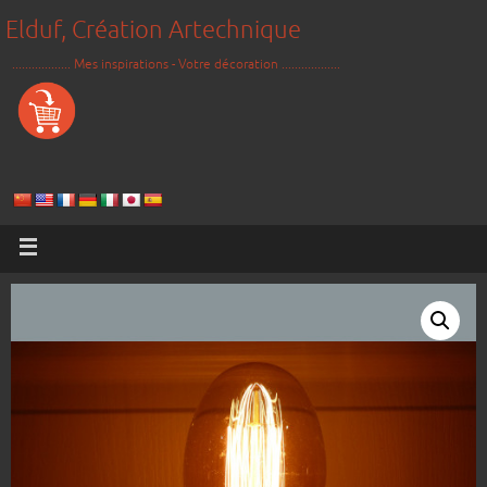
Elduf, Création Artechnique
.................. Mes inspirations - Votre décoration ..................