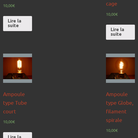
cage
10,00
€
10,00
€
Lire la
suite
Lire la
suite
Ampoule
Ampoule
type Tube
type Globe,
court
filament
spirale
10,00
€
10,00
€
Lire la