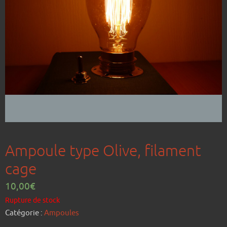
Ampoule type Olive, filament
cage
10,00
€
Rupture de stock
Catégorie :
Ampoules