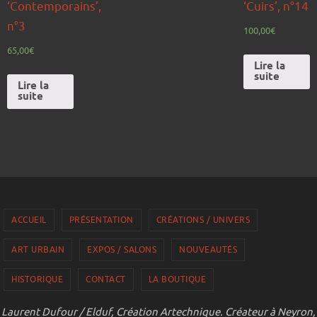
‘Contemporains’,
‘Cuirs’, n°14
n°3
100,00
€
65,00
€
Lire la
suite
Lire la
suite
ACCUEIL
PRÉSENTATION
CRÉATIONS / UNIVERS
ART URBAIN
EXPOS / SALONS
NOUVEAUTÉS
HISTORIQUE
CONTACT
LA BOUTIQUE
Laurent Dufour / Elduf, Création Artechnique. Créateur à Neyron,