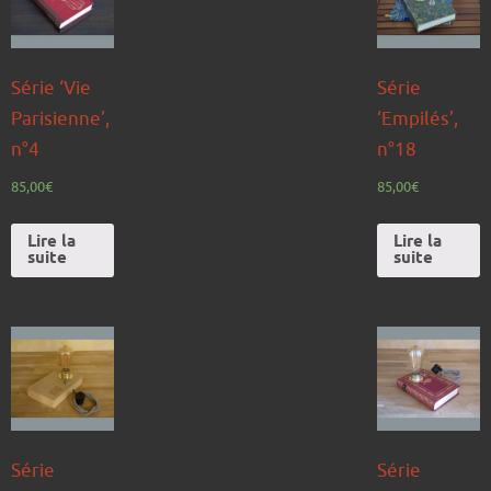
Série ‘Vie
Série
Parisienne’,
‘Empilés’,
n°4
n°18
85,00
€
85,00
€
Lire la
Lire la
suite
suite
Série
Série