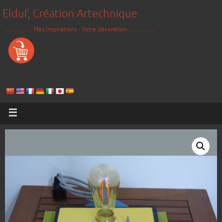
Elduf, Création Artechnique
.................. Mes inspirations - Votre décoration ..................