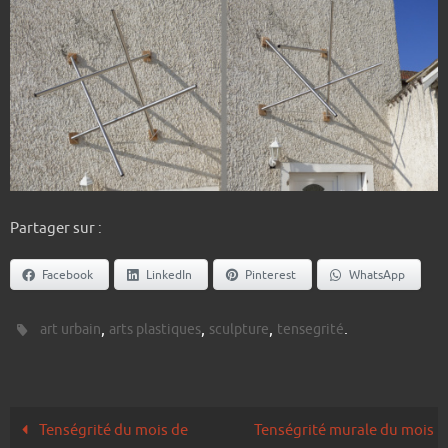
Partager sur :
Facebook
LinkedIn
Pinterest
WhatsApp
,
,
,
.
art urbain
arts plastiques
sculpture
tensegrité
Tenségrité du mois de
Tenségrité murale du mois