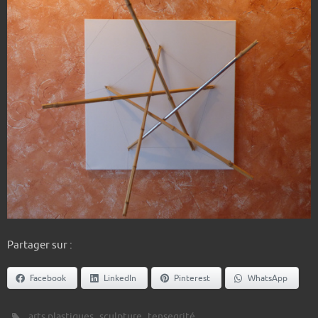
Partager sur :
Facebook
LinkedIn
Pinterest
WhatsApp
,
,
.
arts plastiques
sculpture
tensegrité