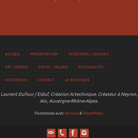
ACCUEIL
PRÉSENTATION
CRÉATIONS / UNIVERS
ART URBAIN
EXPOS / SALONS
NOUVEAUTÉS
HISTORIQUE
CONTACT
LA BOUTIQUE
Laurent Dufour / Elduf, Création Artechnique. Créateur à Neyron,
Ain, Auvergne-Rhône-Alpes.
Fonctionne avec
Nirvana
&
WordPress.