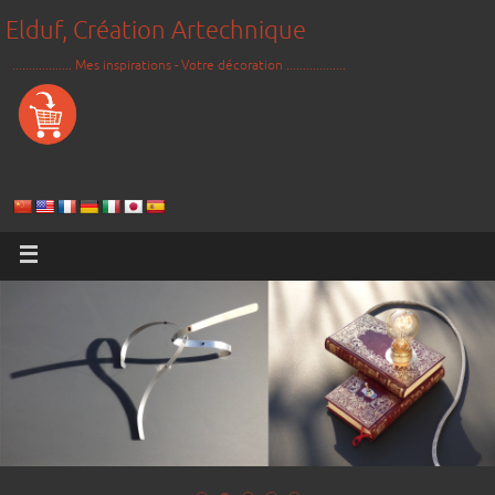
Elduf, Création Artechnique
.................. Mes inspirations - Votre décoration ..................