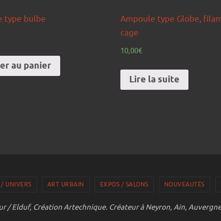
 type bulbe
Ampoule type Globe, fila
cage
10,00
€
er au panier
Lire la suite
 / UNIVERS
ART URBAIN
EXPOS / SALONS
NOUVEAUTÉS
r / Elduf, Création Artechnique. Créateur à Neyron, Ain, Auvergn